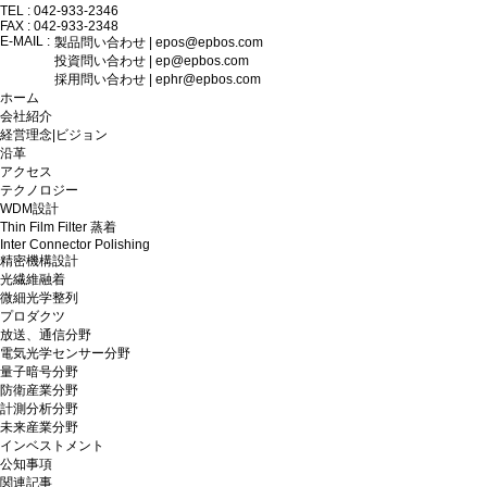
TEL : 042-933-2346
FAX : 042-933-2348
E-MAIL :
製品問い合わせ | epos@epbos.com
投資問い合わせ | ep@epbos.com
採用問い合わせ | ephr@epbos.com
ホーム
会社紹介
経営理念|ビジョン
沿革
アクセス
テクノロジー
WDM設計
Thin Film Filter 蒸着
Inter Connector Polishing
精密機構設計
光繊維融着
微細光学整列
プロダクツ
放送、通信分野
電気光学センサー分野
量子暗号分野
防衛産業分野
計測分析分野
未来産業分野
インベストメント
公知事項
関連記事