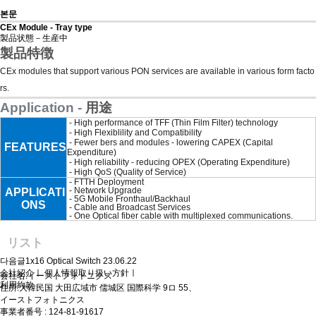
본문
CEx Module - Tray type
製品状態－生産中
製品特
徴
CEx modules that support various PON services are available in various form facto
rs.
Application -
用途
- High performance of TFF (Thin Film Filter) technology
- High Flexiblility and Compatibility
- Fewer bers and modules - lowering CAPEX (Capital
FEATURES
Expenditure)
- High reliability - reducing OPEX (Operating Expenditure)
- High QoS (Quality of Service)
- FTTH Deployment
- Network Upgrade
APPLICATI
- 5G Mobile Fronthaul/Backhaul
ONS
- Cable and Broadcast Services
- One Optical fiber cable with multiplexed communications.
リスト
다음글
1x16 Optical Switch
23.06.22
会社紹介
ㅣ
個人情報取り扱い方針
ㅣ
会社名:イーストフォトニクス
利用約款
住所:大韓民国 大田広域市 儒城区 国際科学 9ロ 55、
イーストフォトニクス
事業者番号 : 124-81-91617