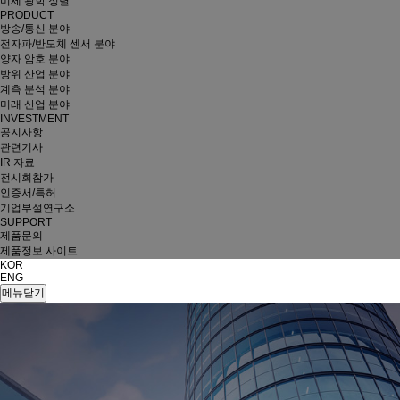
미세 광학 정렬
PRODUCT
방송/통신 분야
전자파/반도체 센서 분야
양자 암호 분야
방위 산업 분야
계측 분석 분야
미래 산업 분야
INVESTMENT
공지사항
관련기사
IR 자료
전시회참가
인증서/특허
기업부설연구소
SUPPORT
제품문의
제품정보 사이트
KOR
ENG
메뉴닫기