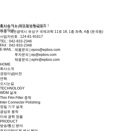
회사소개
ㅣ
개인정보취급방침
ㅣ
회사명 : (주)이스트포토닉스
이용약관
주소 : 대전광역시 유성구 국제과학 11로 18, 1층 좌측, 4층 (둔곡동)
사업자번호 : 124-81-91617
TEL : 042-933-2346
FAX : 042-933-2348
E-MAIL :
제품문의 | epos@epbos.com
투자문의 | ep@epbos.com
채용문의 | ephr@epbos.com
HOME
회사소개
경영이념|비전
연혁
오시는길
TECHNOLOGY
WDM 설계
Thin Film Filter 증착
Inter Connector Polishing
정밀 기구 설계
광섬유 융착
미세 광학 정렬
PRODUCT
방송/통신 분야
전자파/반도체 센서 분야