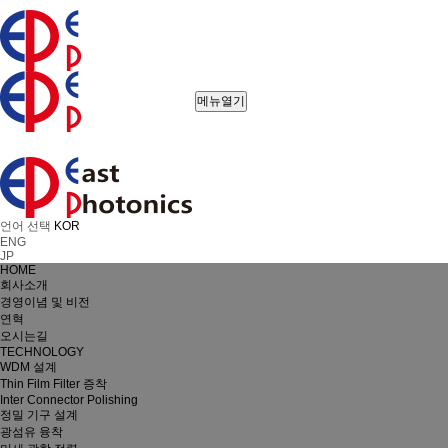
메뉴열기
언어 선택
KOR
ENG
JP
HOME
회사소개
경영이념 및 비전
연혁
오시는길
TECHNOLOGY
WDM 설계
Thin Film Filter 증착
Inter Connector Polishing
정밀 기구 설계
광섬유 융착