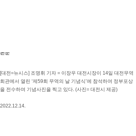
제59회 무역의 날 무역인 포상하는 이장우 대전시장
페이지 정보
작성자
최고관리자
댓글
댓글 0건
조회
조회 3,278회
작성일
작성
일 23-07-05 14:00
본문
[대전=뉴시스] 조명휘 기자 = 이장우 대전시장이 14일 대전무역
회관에서 열린 ‘제59회 무역의 날 기념식’에 참석하여 정부포상
을 전수하며 기념사진을 찍고 있다. (사진= 대전시 제공)
2022.12.14.
photo@newsis.com