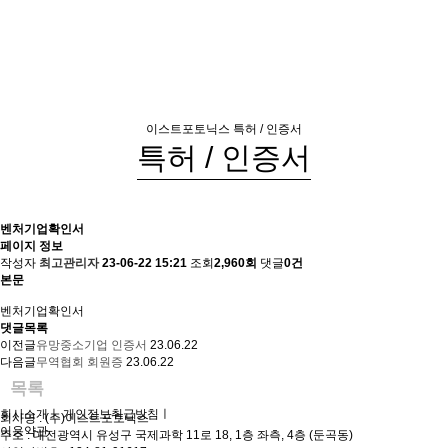
이스트포토닉스
특허 / 인증서
특허 / 인증서
벤처기업확인서
페이지 정보
작성자
최고관리자
23-06-22 15:21
조회
2,960회
댓글
0건
본문
벤처기업확인서
댓글목록
이전글
유망중소기업 인증서
23.06.22
다음글
무역협회 회원증
23.06.22
목록
회사소개
ㅣ
개인정보취급방침
ㅣ
회사명 : (주)이스트포토닉스
이용약관
주소 : 대전광역시 유성구 국제과학 11로 18, 1층 좌측, 4층 (둔곡동)