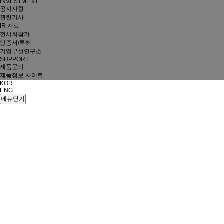
INVESTMENT
공지사항
관련기사
IR 자료
전시회참가
인증서/특허
기업부설연구소
SUPPORT
제품문의
제품정보 사이트
KOR
ENG
메뉴닫기