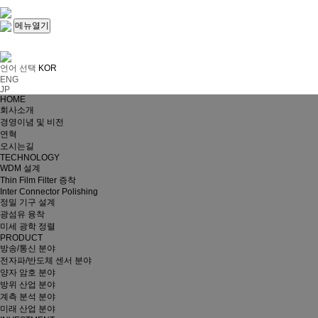
메뉴열기
언어 선택
KOR
ENG
JP
HOME
회사소개
경영이념 및 비전
연혁
오시는길
TECHNOLOGY
WDM 설계
Thin Film Filter 증착
Inter Connector Polishing
정밀 기구 설계
광섬유 융착
미세 광학 정렬
PRODUCT
방송/통신 분야
전자파/반도체 센서 분야
양자 암호 분야
방위 산업 분야
계측 분석 분야
미래 산업 분야