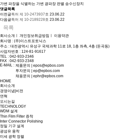
가변 파장을 식별하는 가변 광파장 판별 송수신장치
댓글목록
이전글
특허 제 10-2473937호
23.06.22
다음글
특허 제 10-2189228호
23.06.22
목록
회사소개
ㅣ
개인정보취급방침
ㅣ
이용약관
회사명 : (주)이스트포토닉스
주소 : 대전광역시 유성구 국제과학 11로 18, 1층 좌측, 4층 (둔곡동)
사업자번호 : 124-81-91617
TEL : 042-933-2346
FAX : 042-933-2348
E-MAIL :
제품문의 | epos@epbos.com
투자문의 | ep@epbos.com
채용문의 | ephr@epbos.com
HOME
회사소개
경영이념|비전
연혁
오시는길
TECHNOLOGY
WDM 설계
Thin Film Filter 증착
Inter Connector Polishing
정밀 기구 설계
광섬유 융착
미세 광학 정렬