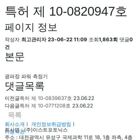
특허 제 10-0820947호
페이지 정보
작성자
최고관리자
23-06-22 11:09
조회
1,863회
댓글
0
건
본문
광파장 파워 측정기
댓글목록
이전글
특허 제 10-0839637호
23.06.22
다음글
특허 제 10-0771208호
23.06.22
목록
회사소개
ㅣ
개인정보취급방침
ㅣ
회사명 : (주)이스트포토닉스
이용약관
주소 : 대전광역시 유성구 국제과학 11로 18, 1층 좌측, 4층