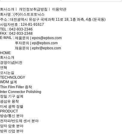
회사소개
ㅣ
개인정보취급방침
ㅣ
이용약관
회사명 : (주)이스트포토닉스
주소 : 대전광역시 유성구 국제과학 11로 18, 1층 좌측, 4층 (둔곡동)
사업자번호 : 124-81-91617
TEL : 042-933-2346
FAX : 042-933-2348
E-MAIL :
제품문의 | epos@epbos.com
투자문의 | ep@epbos.com
채용문의 | ephr@epbos.com
HOME
회사소개
경영이념|비전
연혁
오시는길
TECHNOLOGY
WDM 설계
Thin Film Filter 증착
Inter Connector Polishing
정밀 기구 설계
광섬유 융착
미세 광학 정렬
PRODUCT
방송/통신 분야
전자파/반도체 센서 분야
양자 암호 분야
방위 산업 분야